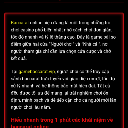
Baccarat
online hiện đang là một trong những trò
chơi casino phổ biến nhất nhờ cách chơi đơn giản,
tốc độ nhanh và tỷ lệ thắng cao. Đây là game bài so
điểm giữa hai cửa “Người chơi” và “Nhà cái”, nơi
người tham gia chỉ cần lựa chọn cửa cược và chờ
kết quả.
Tại
gamebaccarat.vip
, người chơi có thể truy cập
sảnh baccarat trực tuyến với giao diện mượt, tốc độ
xử lý nhanh và hệ thống bảo mật hiện đại. Tất cả
đều được tối ưu để mang lại trải nghiệm chơi ổn
định, minh bạch và dễ tiếp cận cho cả người mới lẫn
người chơi lâu năm.
Hiểu nhanh trong 1 phút các khái niệm về
baccarat online