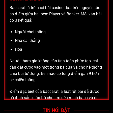
Baccarat là trò chơi bài casino dựa trên nguyên tắc
so điểm giữa hai bên: Player và Banker. Mỗi ván bài
có 3 kết quả:
Người chơi thắng
Nhà cái thắng
Hòa
Người tham gia không cần tính toán phức tạp, chỉ
cần đặt cược vào một trong ba cửa và chờ hệ thống
chia bài tự động. Bên nào có tổng điểm gần 9 hơn
sẽ chiến thắng.
Điểm đặc biệt của baccarat là luật rút bài đã được
cố định sẵn, giúp trò chơi trở nên minh bạch và dễ
tiếp cận. Đây cũng là lý do baccarat thường được
TIN NỔI BẬT
xem là game “dễ chơi – dễ trúng” trong thế giới