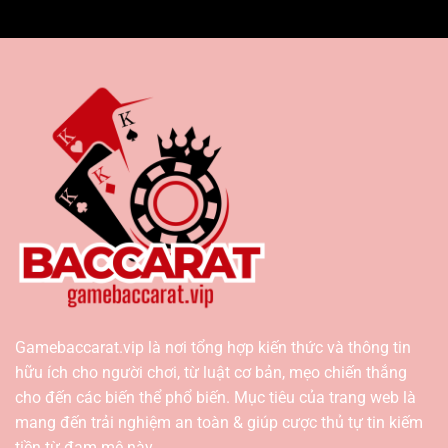
hoặc Hòa (Tie) trước khi bài được chia. Mục tiêu duy
nhất là dự đoán bên nào có tổng điểm gần 9 nhất sẽ
giành chiến thắng
Sau khi hoàn tất đặt cược, dealer sẽ chia lần lượt hai
lá bài cho mỗi bên Player và Banker. Trong một số
trường hợp, hệ thống có thể tự động rút thêm lá bài
thứ ba dựa trên quy tắc cố định của trò chơi, người
chơi không cần can thiệp hay ghi nhớ chi tiết vì toàn
bộ quá trình đều được xử lý tự động.
Trong quá trình chơi, nếu người đặt cược chọn đúng
kết quả cuối cùng (Player, Banker hoặc Tie), họ sẽ
nhận được tiền thưởng tương ứng theo tỷ lệ quy
Gamebaccarat.vip là nơi tổng hợp kiến thức và thông tin
định. Ngoài các cược chính, baccarat còn có thêm
hữu ích cho người chơi, từ luật cơ bản, mẹo chiến thắng
nhiều loại cược phụ với mức trả thưởng cao hơn,
cho đến các biến thể phổ biến. Mục tiêu của trang web là
nhưng đi kèm là tỷ lệ rủi ro lớn hơn.
mang đến trải nghiệm an toàn & giúp cược thủ tự tin kiếm
tiền từ đam mê này.