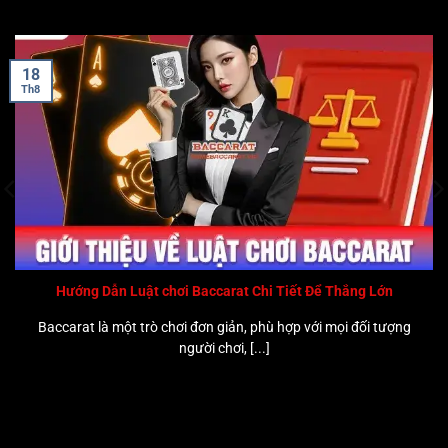
casino.
18
Th8
Baccarat Online Là Gì? Khái Niệm Cơ Bản
Hướng Dẫn Luật chơi Baccarat Chi Tiết Để Thắng Lớn
Luật chơi Baccarat cơ bản
Baccarat là một trò chơi đơn giản, phù hợp với mọi đối tượng
Luật chơi baccarat
được đánh giá là đơn giản nhất
người chơi, [...]
trong các trò casino, phù hợp cho cả người mới bắt
đầu lẫn người chơi lâu năm. Trong mỗi ván, người
tham gia chỉ cần đặt cược vào một trong ba cửa
chính gồm Người chơi (Player), Nhà cái (Banker)