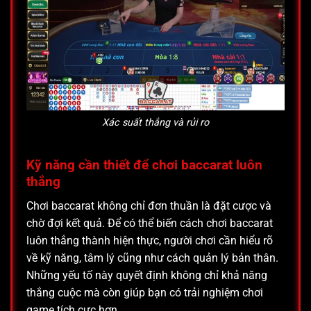
Xác suất thắng và rủi ro
Kỹ năng cần thiết để chơi baccarat luôn
thắng
Chơi baccarat không chỉ đơn thuần là đặt cược và
chờ đợi kết quả. Để có thể biến cách chơi baccarat
luôn thắng thành hiện thực, người chơi cần hiểu rõ
về kỹ năng, tâm lý cũng như cách quản lý bản thân.
Những yếu tố này quyết định không chỉ khả năng
thắng cuộc mà còn giúp bạn có trải nghiệm chơi
game tích cực hơn.