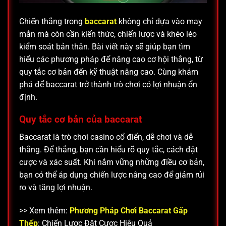
Chiến thắng trong
baccarat
không chỉ dựa vào may
mắn mà còn cần kiến thức, chiến lược và khéo léo
kiểm soát bản thân. Bài viết này sẽ giúp bạn tìm
hiểu các phương pháp để nâng cao cơ hội thắng, từ
quy tắc cơ bản đến kỹ thuật nâng cao. Cùng khám
phá để baccarat trở thành trò chơi có lợi nhuận ổn
định.
Quy tắc cơ bản của baccarat
Baccarat là trò chơi casino cổ điển, dễ chơi và dễ
thắng. Để thắng, bạn cần hiểu rõ quy tắc, cách đặt
cược và xác suất. Khi nắm vững những điều cơ bản,
bạn có thể áp dụng chiến lược nâng cao để giảm rủi
ro và tăng lợi nhuận.
>> Xem thêm:
Phương Pháp Chơi Baccarat Gấp
Thếp
: Chiến Lược Đặt Cược Hiệu Quả