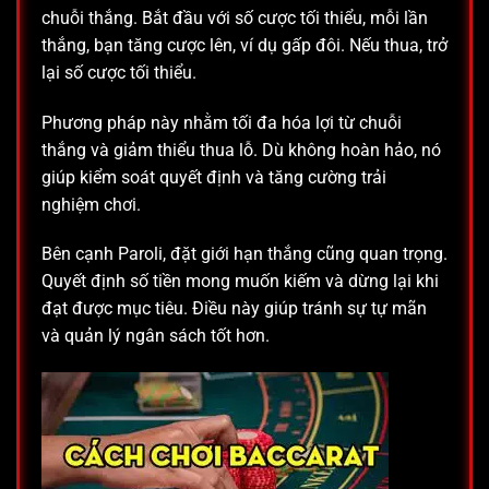
chuỗi thắng. Bắt đầu với số cược tối thiểu, mỗi lần
thắng, bạn tăng cược lên, ví dụ gấp đôi. Nếu thua, trở
lại số cược tối thiểu.
Phương pháp này nhằm tối đa hóa lợi từ chuỗi
thắng và giảm thiểu thua lỗ. Dù không hoàn hảo, nó
giúp kiểm soát quyết định và tăng cường trải
nghiệm chơi.
Bên cạnh Paroli, đặt giới hạn thắng cũng quan trọng.
Quyết định số tiền mong muốn kiếm và dừng lại khi
đạt được mục tiêu. Điều này giúp tránh sự tự mãn
và quản lý ngân sách tốt hơn.