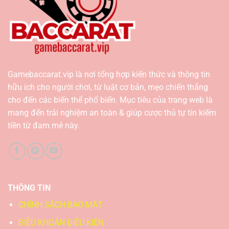
Gamebaccarat.vip là nơi tổng hợp kiến thức và thông tin
hữu ích cho người chơi, từ luật cơ bản, mẹo chiến thắng
cho đến các biến thể phổ biến. Mục tiêu của trang web là
mang đến trải nghiệm an toàn & giúp cược thủ tự tin kiếm
tiền từ đam mê này.
THÔNG TIN
CHÍNH SÁCH BẢO MẬT
ĐIỀU KHOẢN ĐIỀU KIỆN