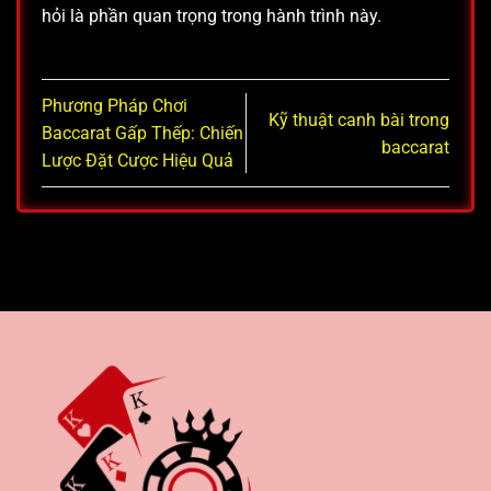
hỏi là phần quan trọng trong hành trình này.
Phương Pháp Chơi
Kỹ thuật canh bài trong
Baccarat Gấp Thếp: Chiến
baccarat
Lược Đặt Cược Hiệu Quả