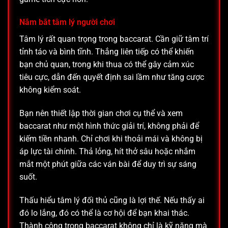
Nắm bắt tâm lý người chơi
Tâm lý rất quan trọng trong baccarat. Cần giữ tâm trí
tỉnh táo và bình tĩnh. Thắng liên tiếp có thể khiến
bạn chủ quan, trong khi thua có thể gây cảm xúc
tiêu cực, dẫn đến quyết định sai lầm như tăng cược
không kiểm soát.
Bạn nên thiết lập thời gian chơi cụ thể và xem
baccarat như một hình thức giải trí, không phải để
kiếm tiền nhanh. Chỉ chơi khi thoải mái và không bị
áp lực tài chính. Thả lỏng, hít thở sâu hoặc nhắm
mắt một phút giữa các ván bài để duy trì sự sáng
suốt.
Thấu hiểu tâm lý đối thủ cũng là lợi thế. Nếu thấy ai
đó lo lắng, đó có thể là cơ hội để bạn khai thác.
Thành công trong baccarat không chỉ là kỹ năng mà