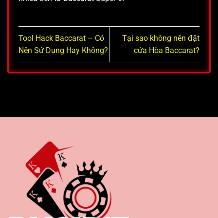
Tool Hack Baccarat – Có
Tại sao không nên đặt
Nên Sử Dụng Hay Không?
cửa Hòa Baccarat?